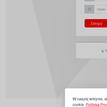
Zaloguj
T
W naszej witrynie, 
cookie.
Polityka Pry