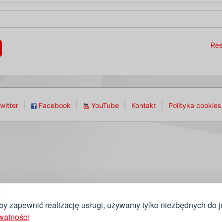
Res
witter
Facebook
YouTube
Kontakt
Polityka cookies
aby zapewnić realizację usługi, używamy tylko niezbędnych do j
watności