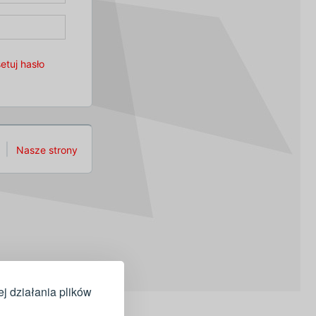
etuj hasło
Nasze strony
ej działania plików