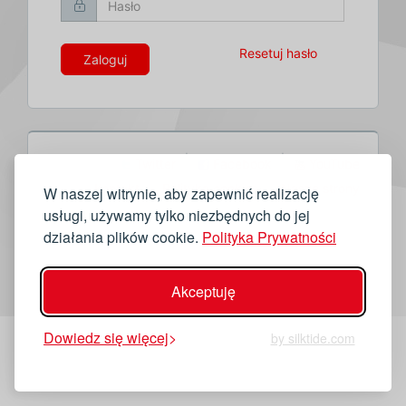
Resetuj hasło
Zaloguj
Twitter
Facebook
YouTube
Kontakt
Polityka cookies
Nasze strony
W naszej witrynie, aby zapewnić realizację
usługi, używamy tylko niezbędnych do jej
działania plików cookie.
Polityka Prywatności
Akceptuję
Dowiedz się więcej
by silktide.com